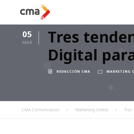
Tres tenden
05
MAR
Digital par
REDACCIÓN CMA
MARKETING 
CMA Comunicacion
>
Marketing Online
>
Tres 