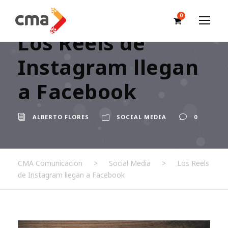
0
Los Reels de
Instagram llegan
a Facebook
ALBERTO FLORES
SOCIAL MEDIA
0
CMA Comunicacion
>
Social Media
>
Los Reels
de Instagram llegan a Facebook