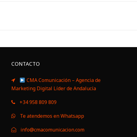
CONTACTO
CMA Comunicación – Agencia de
Marketing Digital Líder de Andalucía
+34 958 809 809
Te atendemos en Whatsapp
info@cmacomunicacion.com