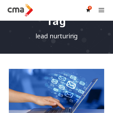
0
Tag
lead nurturing