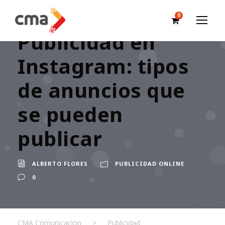
0
Publicidad en
Instagram: tipos
de anuncios que
se pueden
publicar
ALBERTO FLORES
PUBLICIDAD ONLINE
0
CMA Comunicacion
>
Publicidad