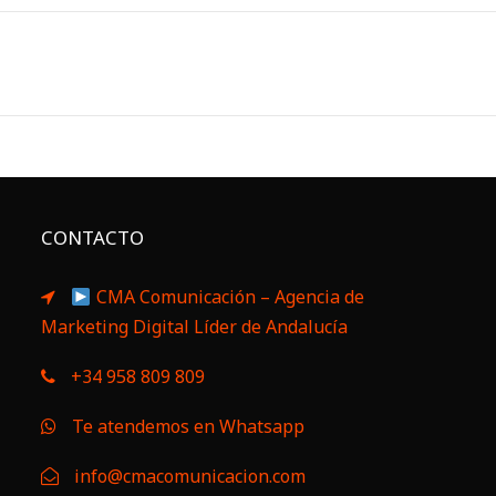
CONTACTO
CMA Comunicación – Agencia de
Marketing Digital Líder de Andalucía
+34 958 809 809
Te atendemos en Whatsapp
info@cmacomunicacion.com