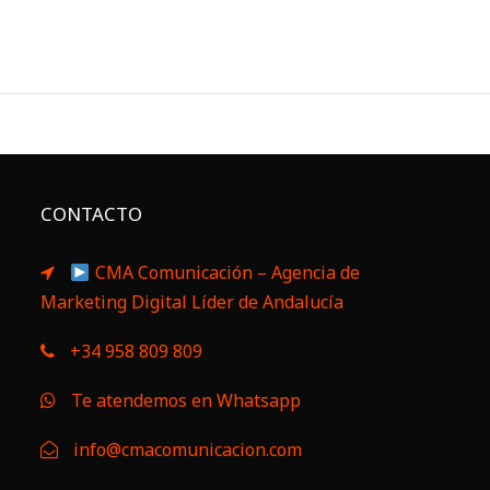
CONTACTO
CMA Comunicación – Agencia de
Marketing Digital Líder de Andalucía
+34 958 809 809
Te atendemos en Whatsapp
info@cmacomunicacion.com