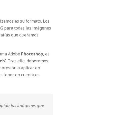
lizamos es su formato. Los
NG para todas las imágenes
grafías que queramos
grama Adobe
Photoshop
, es
eb’.
Tras ello, deberemos
mpresión a aplicar en
os tener en cuenta es
ápida las imágenes que