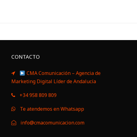
CONTACTO
CMA Comunicación – Agencia de
Marketing Digital Líder de Andalucía
+34 958 809 809
Te atendemos en Whatsapp
info@cmacomunicacion.com