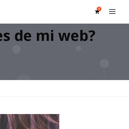
0
es de mi web?