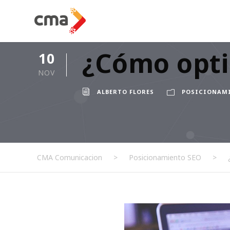
¿Cómo opti
10
NOV
ALBERTO FLORES
POSICIONAMI
CMA Comunicacion
>
Posicionamiento SEO
>