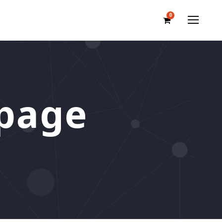
0
 page