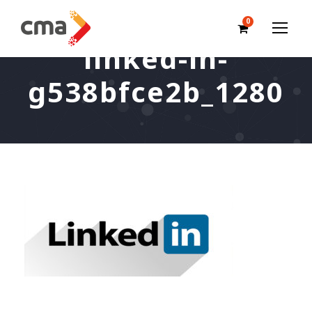
0
linked-in-
g538bfce2b_1280