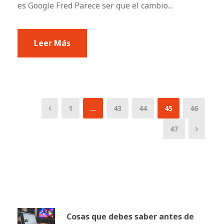
es Google Fred Parece ser que el cambio...
Leer Más
1
…
43
44
45
46
47
Cosas que debes saber antes de