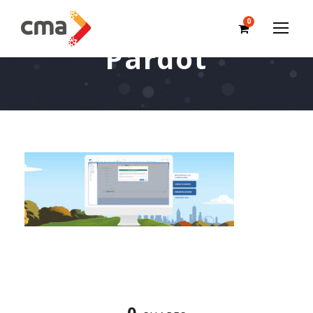
0
Pardot