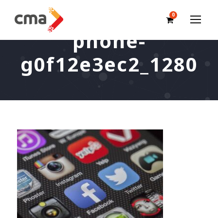
0
phone-
g0f12e3ec2_1280