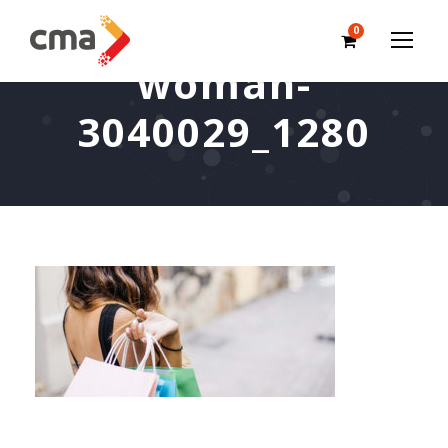
0
woman-
3040029_1280