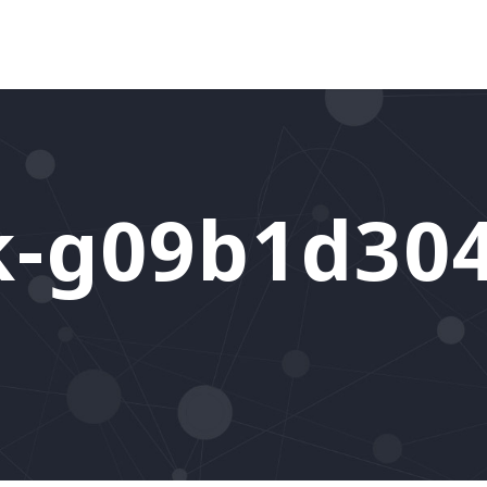
k-g09b1d30