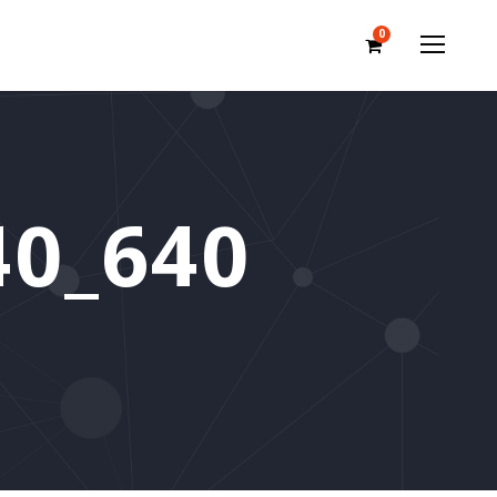
0
40_640