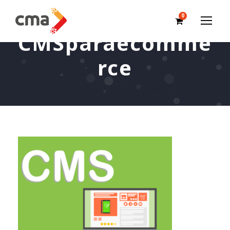
0
CMSparaecomme
rce