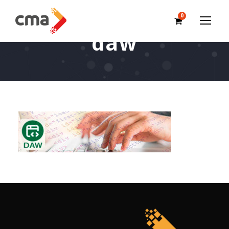
0
daw