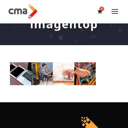
0
imagentop