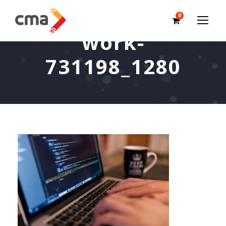
0
work-
731198_1280