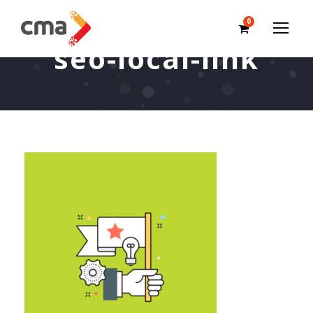
0
seo-local-link