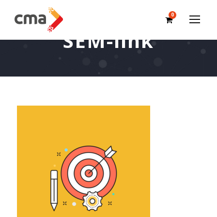
0
SEM-link