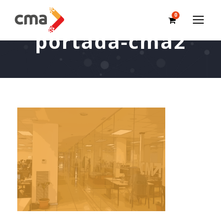
0
portada-cma2