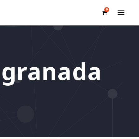
0
-granada