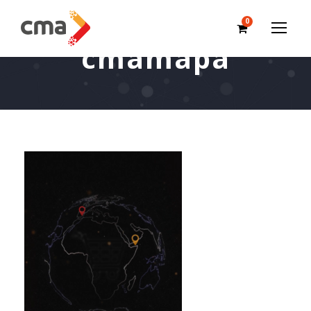
0
cmamapa