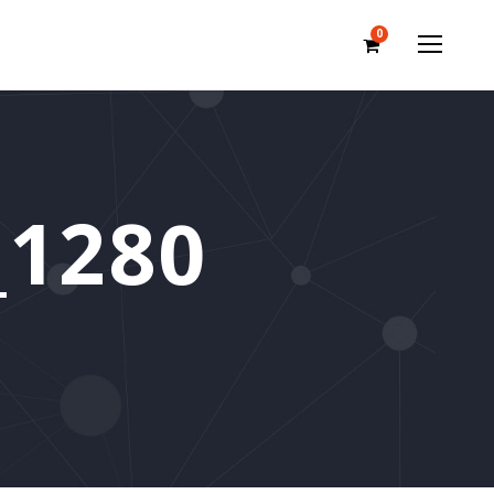
0
_1280