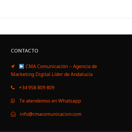
CONTACTO
CMA Comunicación – Agencia de
Marketing Digital Líder de Andalucía
+34 958 809 809
Te atendemos en Whatsapp
info@cmacomunicacion.com