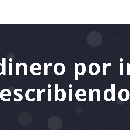
dinero por i
escribiend