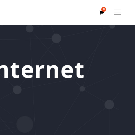
0
nternet
o