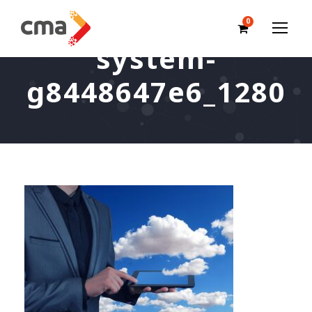
0
system-
g8448647e6_1280