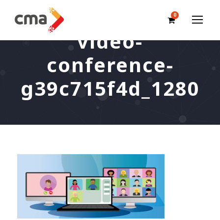
0
video-
conference-
g39c715f4d_1280